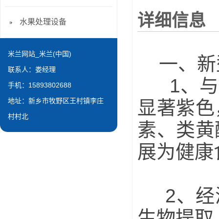
详细信息
水果处理设备
米兰网站_米兰(中国)
一、新型
联系人：娄经理
1、
与
手机：15893802688
地址：新乡市牧野区王村镇李庄
显著紫色
村村北
素、类黄
展为健康
2、经济
生物提取、