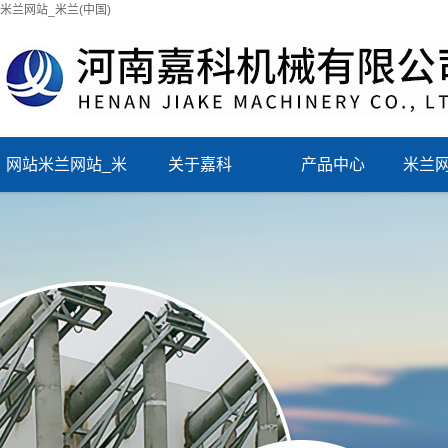
米兰网站_米兰(中国)
网站米兰网站_米
关于嘉科
产品中心
米兰网
兰(中国)