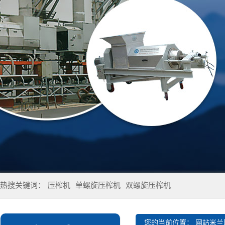
热搜关键词：
压榨机
单螺旋压榨机
双螺旋压榨机
您的当前位置：
网站米兰