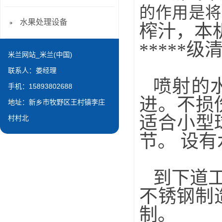
的作用是将
水果处理设备
榨汁，本
*****级
米兰网站_米兰(中国)
联系人：娄经理
喷
射的
手机：15893802688
进。不损
地址：新乡市牧野区王村镇李庄
适合小型
村村北
节。 设
到
下道工
不锈钢制
制
。