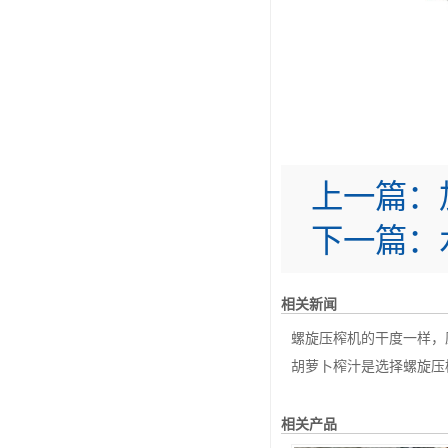
上一篇：
下一篇：
相关新闻
螺旋压榨机的干度一样，压
胡萝卜榨汁是选择螺旋压榨
相关产品